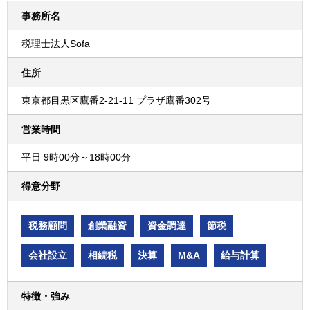
事務所名
税理士法人Sofa
住所
東京都目黒区鷹番2-21-11 プラザ鷹番302号
営業時間
平日 9時00分～18時00分
得意分野
税務顧問
創業融資
資金調達
節税
会社設立
相続税
決算
M&A
給与計算
特徴・強み